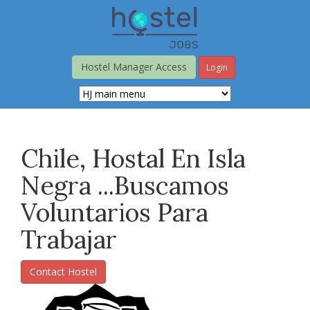
Skip
to
main
content
Hostel Manager Access
Login
Chile, Hostal En Isla
Negra ...Buscamos
Voluntarios Para
Trabajar
Contact Hostel