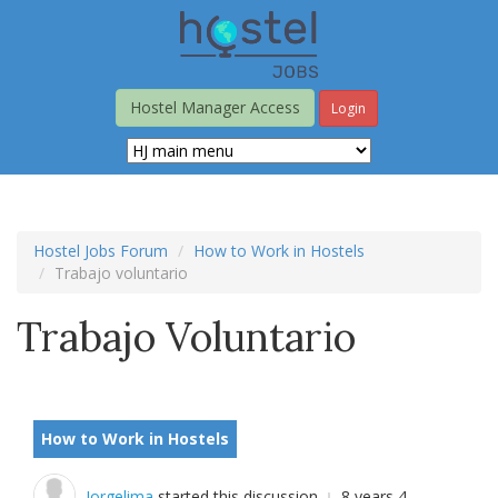
Skip
to
main
content
Hostel Manager Access
Login
Hostel Jobs Forum
How to Work in Hostels
Trabajo voluntario
Trabajo Voluntario
How to Work in Hostels
Jorgelima
started this discussion
8 years 4